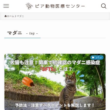
ホーム
マダニ
マダニ
– tag –
コラム