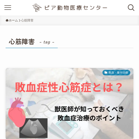
ホーム
心筋障害
心筋障害
– tag –
救急・集中治療